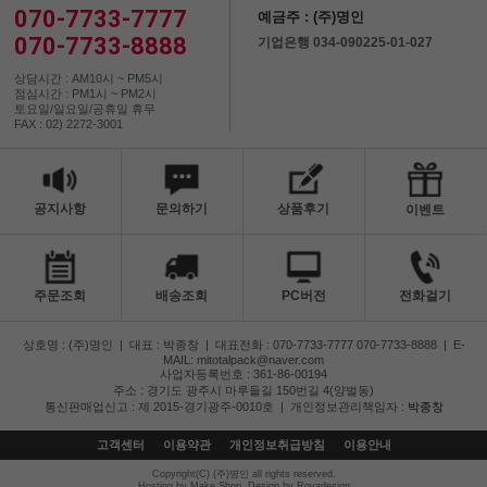
070-7733-7777
예금주 : (주)명인
070-7733-8888
기업은행 034-090225-01-027
상담시간 : AM10시 ~ PM5시
점심시간 : PM1시 ~ PM2시
토요일/일요일/공휴일 휴무
FAX : 02) 2272-3001
공지사항
문의하기
상품후기
이벤트
주문조회
배송조회
PC버전
전화걸기
상호명 : (주)명인
|
대표 : 박종창
|
대표전화 : 070-7733-7777 070-7733-8888
|
E-
MAIL: mitotalpack@naver.com
사업자등록번호 : 361-86-00194
주소 : 경기도 광주시 마루들길 150번길 4(양벌동)
통신판매업신고 : 제 2015-경기광주-0010호
|
개인정보관리책임자 :
박종창
고객센터
이용약관
개인정보취급방침
이용안내
Copyright(C) (주)명인 all rights reserved.
Hosting by Make Shop. Design by Rovadesign