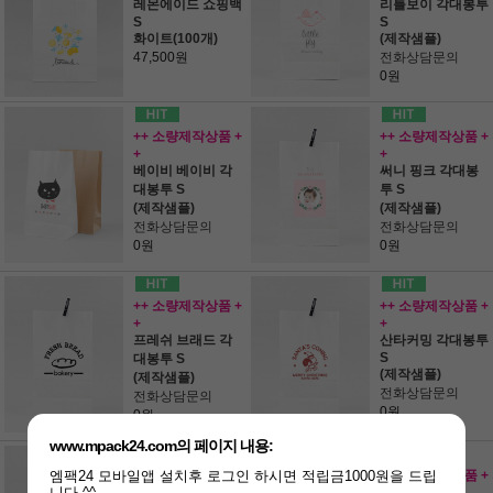
레몬에이드 쇼핑백
리틀보이 각대봉투
S
S
화이트(100개)
(제작샘플)
47,500원
전화상담문의
0원
++ 소량제작상품 +
++ 소량제작상품 +
+
+
베이비 베이비 각
써니 핑크 각대봉
대봉투 S
투 S
(제작샘플)
(제작샘플)
전화상담문의
전화상담문의
0원
0원
++ 소량제작상품 +
++ 소량제작상품 +
+
+
프레쉬 브래드 각
산타커밍 각대봉투
S
대봉투 S
(제작샘플)
(제작샘플)
전화상담문의
전화상담문의
0원
0원
www.mpack24.com의 페이지 내용:
엠팩24 모바일앱 설치후 로그인 하시면 적립금1000원을 드립
++ 소량제작상품 +
++ 소량제작상품 +
니다 ^^