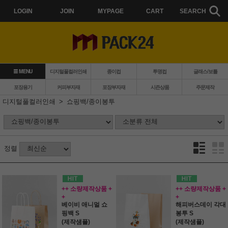
LOGIN
JOIN
MYPAGE
CART
SEARCH
MENU
디지털풀컬러인쇄
종이컵
투명컵
글래스/보틀
포장용기
커피부자재
포장부자재
시즌상품
주문제작
디지털풀컬러인쇄
쇼핑백/종이봉투
정렬
++ 소량제작상품 +
++ 소량제작상품 +
+
+
베이비 애니멀 쇼
해피버스데이 각대
핑백 S
봉투 S
(제작샘플)
(제작샘플)