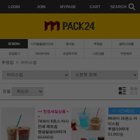
LOGIN
JOIN
MYPAGE
CART
SEARCH
MENU
디지털풀컬러인쇄
종이컵
투명컵
글래스/보틀
포장용기
커피부자재
포장부자재
시즌상품
주문제작
투명컵
아이스컵
정렬
++ 한정세일상품 +
+
98파이 16온스 아
78파이 8온스 타사
이스컵
인쇄 페트컵
투명/1000개
랜덤발송/1000개
63,900원
60,000원