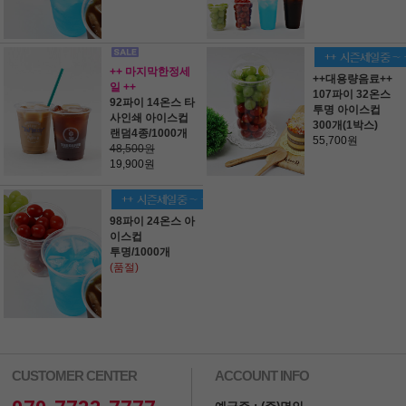
++ 마지막한정세
++대용량음료++
일 ++
107파이 32온스
92파이 14온스 타
투명 아이스컵
사인쇄 아이스컵
300개(1박스)
랜덤4종/1000개
55,700원
48,500원
19,900원
98파이 24온스 아
이스컵
투명/1000개
(품절)
CUSTOMER CENTER
ACCOUNT INFO