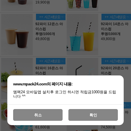
19,900원
92파이 12온스 아
92파이 14온스 아
이스컵
이스컵
투명/1000개
투명/1000개
49,800원
49,800원
92파이 16온스 아
92파이 20온스 아
이스컵
이스컵
투명/1000개
투명/1000개
62,700원
75,700원
www.mpack24.com의 페이지 내용:
엠팩24 모바일앱 설치후 로그인 하시면 적립금1000원을 드립
니다 ^^
98파이 14온스 아
98파이 20온스 아
취소
확인
이스컵
이스컵
투명/1000개
투명/1000개
61,600원
74,500원