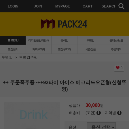
LOGIN
JOIN
MYPAGE
CART
SEARCH
MENU
디지털풀컬러인쇄
종이컵
투명컵
글래스/보틀
포장용기
커피부자재
포장부자재
시즌상품
주문제작
투명컵
투명컵뚜껑
0
++ 주문폭주중~++92파이 아이스 에코리드오픈형(신형뚜
껑)
30,000
상품가
원
배송비
(조건)
지역별
옵션