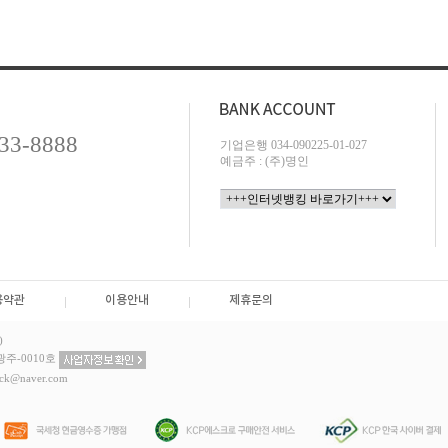
733-8888
기업은행 034-090225-01-027
예금주 : (주)명인
용약관
이용안내
제휴문의
)
주-0010호
ack@naver.com