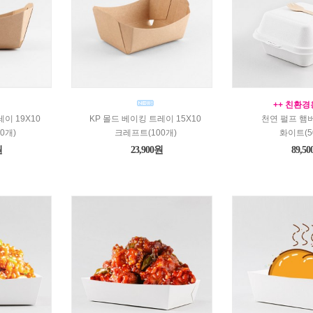
++ 친환경
이 19X10
KP 몰드 베이킹 트레이 15X10
천연 펄프 햄
0개)
크레프트(100개)
화이트(5
원
23,900원
89,5