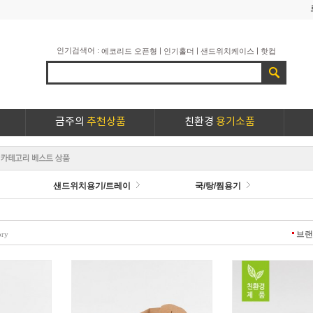
인기검색어 :
|
|
|
에코리드 오픈형
인기홀더
샌드위치케이스
핫컵
금주의
추천상품
친환경
용기소품
샌드위치용기/트레이
국/탕/찜용기
브
ory