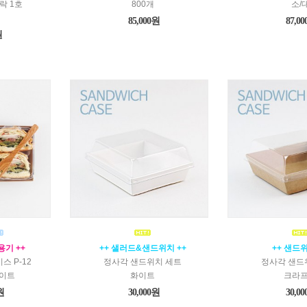
락 1호
800개
소/
85,000원
87,0
원
용기 ++
++ 샐러드&샌드위치 ++
++ 샌드위
스 P-12
정사각 샌드위치 세트
정사각 샌드
이트
화이트
크라
원
30,000원
30,0