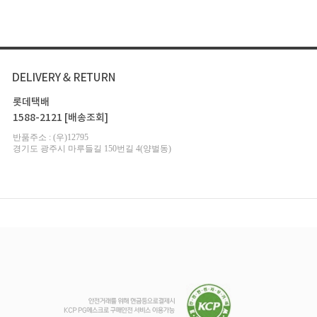
롯데택배
1588-2121
[배송조회]
반품주소 : (우)12795
경기도 광주시 마루들길 150번길 4(양벌동)