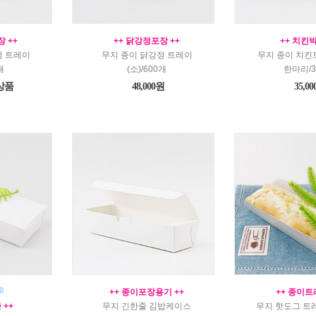
 ++
++ 닭강정포장 ++
++ 치킨박
정 트레이
무지 종이 닭강정 트레이
무지 종이 치킨
개
(소)/600개
한마리/3
상품
48,000원
35,0
++ 종이포장용기 ++
++ 종이트
 ++
무지 긴한줄 김밥케이스
무지 핫도그 트레