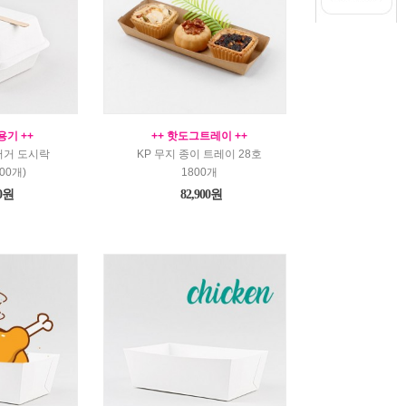
용기 ++
++ 핫도그트레이 ++
버거 도시락
KP 무지 종이 트레이 28호
00개)
1800개
00원
82,900원