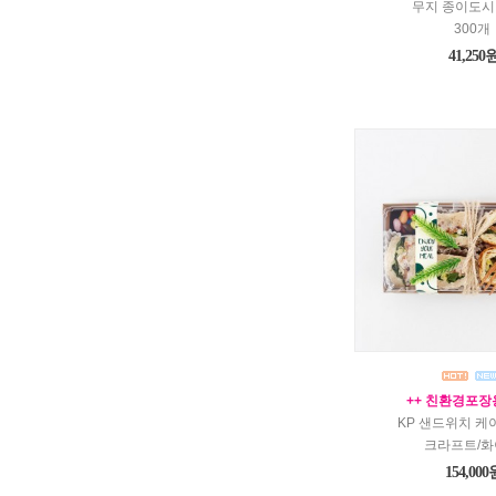
무지 종이도시
300개
41,250
++ 친환경포장
KP 샌드위치 케이
크라프트/화
154,000