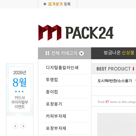
방금나온
신상품
디지털풀컬러인쇄
투명컵
도시락/반찬/소스용기
종이컵
Total
17
items in this categ
포장용기
커피부자재
포장부자재