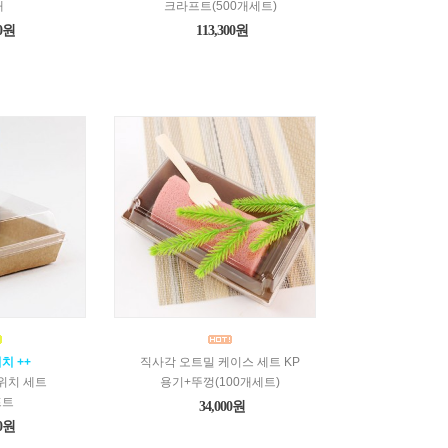
대
크라프트(500개세트)
00원
113,300원
치 ++
직사각 오트밀 케이스 세트 KP
위치 세트
용기+뚜껑(100개세트)
프트
34,000원
00원