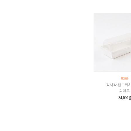
직사각 샌드위치
화이트
34,000