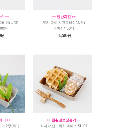
스 ++
++ 반반치킨 ++
트레이(속지)
무지 종이 치킨트레이(속지)
00개
두마리/450개
00원
43,500원
레이 ++
++ 친환경포장용기 ++
이 2종(택1)
직사각 샌드위치 케이스 SL-P7