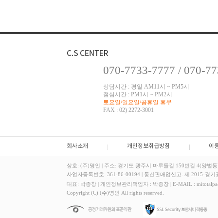
070-7733-7777 / 070-7
상담시간 : 평일 AM11시 ~ PM5시
점심시간 : PM1시 ~ PM2시
토요일/일요일/공휴일 휴무
FAX : 02) 2272-3001
회사소개
개인정보취급방침
이
상호: (주)명인
|
주소: 경기도 광주시 마루들길 150번길 4(양벌동
사업자등록번호: 361-86-00194
|
통신판매업신고: 제 2015-경기광
대표: 박종창
|
개인정보관리책임자 : 박종창
|
E-MAIL : mitotalp
Copyright (C) (주)명인 All rights reserved.