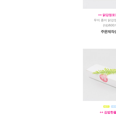
++ 닭강정포장
무지 종이 닭강
(대)/600
주문제작
++ 김밥한줄