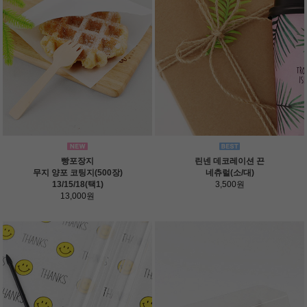
빵포장지
린넨 데코레이션 끈
무지 양포 코팅지(500장)
네츄럴(소/대)
13/15/18(택1)
3,500원
13,000원