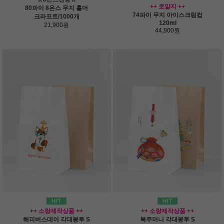
++ 로얄지 ++
80파이 8온스 무지 홀더
74파이 무지 아이스크림컵
크라프트/1000개
120ml
21,900원
44,900원
++ 소량제작상품 ++
++ 소량제작상품 ++
해피버스데이 각대봉투 S
복주머니 각대봉투 S