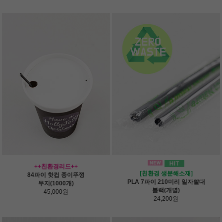
++친환경리드++
[친환경 생분해소재]
84파이 핫컵 종이뚜껑
PLA 7파이 210미리 일자빨대
무지(1000개)
블랙(개별)
45,000원
24,200원