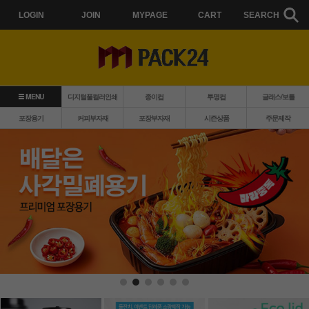
LOGIN
JOIN
MYPAGE
CART
SEARCH
MENU
디지털풀컬러인쇄
종이컵
투명컵
글래스/보틀
포장용기
커피부자재
포장부자재
시즌상품
주문제작