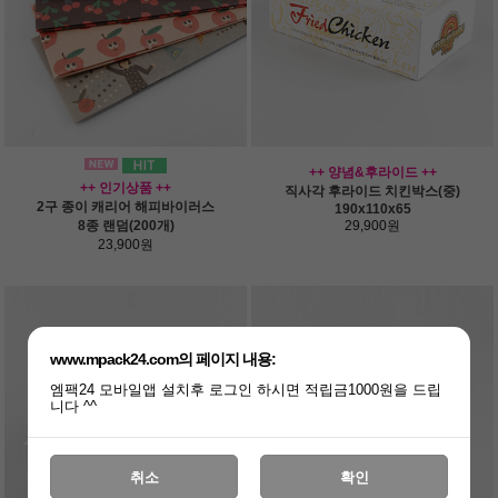
++ 양념&후라이드 ++
++ 인기상품 ++
직사각 후라이드 치킨박스(중)
2구 종이 캐리어 해피바이러스
190x110x65
8종 랜덤(200개)
29,900원
23,900원
www.mpack24.com의 페이지 내용:
엠팩24 모바일앱 설치후 로그인 하시면 적립금1000원을 드립
니다 ^^
취소
확인