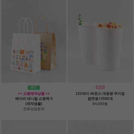
++ 소량제작상품 ++
122파이 46온스 대용량 무지컵
베이비 애니멀 쇼핑백 S
팝콘용기/500개
(제작샘플)
84,000원
전화상담문의