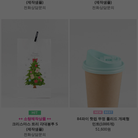
(제작샘플)
(제작샘플)
전화상담문의
전화상담문의
++ 소량제작상품 ++
84파이 핫컵 뚜껑 톨리드 개폐형
크리스마스 트리 각대봉투 S
민트(1000개)
(제작샘플)
51,600원
전화상담문의