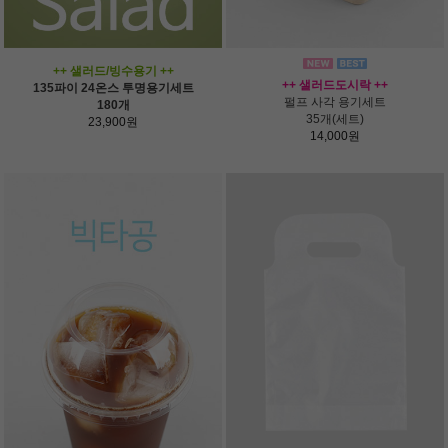
++ 샐러드/빙수용기 ++
++ 샐러드도시락 ++
135파이 24온스 투명용기세트
펄프 사각 용기세트
180개
35개(세트)
23,900원
14,000원