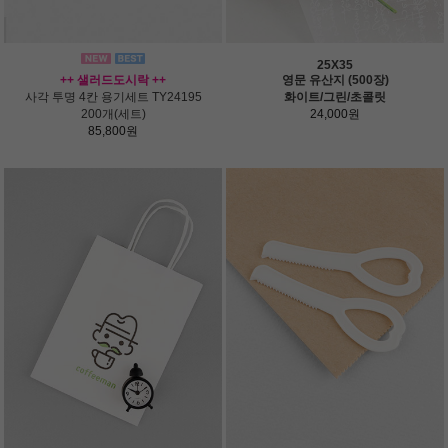
25X35
++ 샐러드도시락 ++
영문 유산지 (500장)
사각 투명 4칸 용기세트 TY24195
화이트/그린/초콜릿
200개(세트)
24,000원
85,800원