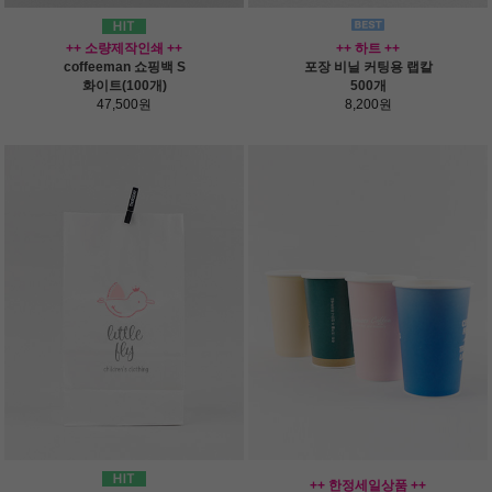
++ 소량제작인쇄 ++
++ 하트 ++
coffeeman 쇼핑백 S
포장 비닐 커팅용 랩칼
화이트(100개)
500개
47,500원
8,200원
++ 한정세일상품 ++