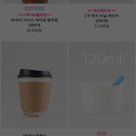
++ 커피캐리어 ++
++스무디&젤라또++
1구 무지 비닐 캐리어
92파이 아이스 빅타공 돔뚜껑
(200개)
1000개
11,500원
28,500원
☆8온스전용☆