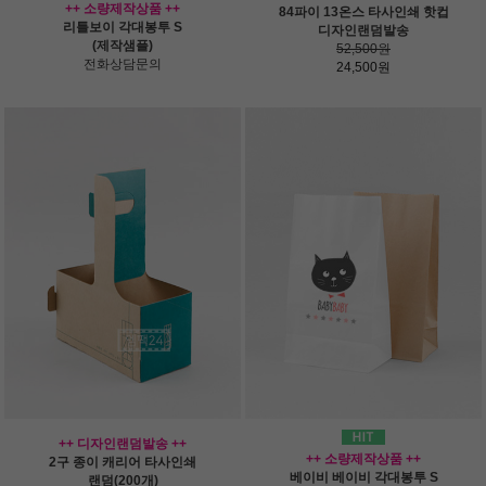
++ 소량제작상품 ++
84파이 13온스 타사인쇄 핫컵
리틀보이 각대봉투 S
디자인랜덤발송
(제작샘플)
52,500원
전화상담문의
24,500원
++ 디자인랜덤발송 ++
++ 소량제작상품 ++
2구 종이 캐리어 타사인쇄
베이비 베이비 각대봉투 S
랜덤(200개)