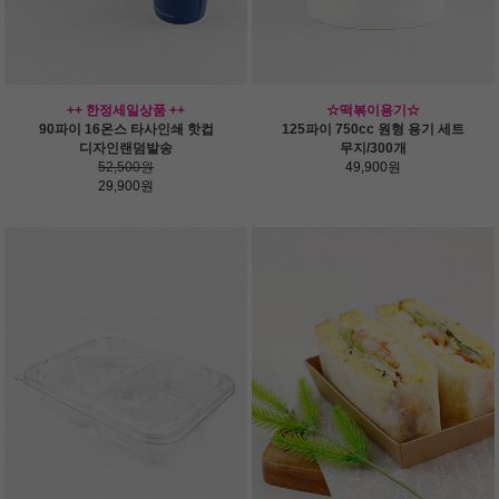
++ 한정세일상품 ++
☆떡볶이용기☆
90파이 16온스 타사인쇄 핫컵
125파이 750cc 원형 용기 세트
디자인랜덤발송
무지/300개
52,500원
49,900원
29,900원