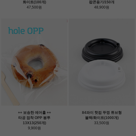
화이트(100개)
팝콘용기/150개
47,500원
48,900원
++ 보송한 에어홀 ++
84파이 핫컵 뚜껑 튜브형
타공 접착 OPP 봉투
블랙/화이트(1000개)
13X13(250개)
33,500원
9,900원