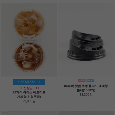
84파이 핫컵 뚜껑 톨리드 개폐형
++ 신상입고++
블랙(1000개)
92파이 아이스 에코리드
38,300원
개폐형(신형뚜껑)
29,000원