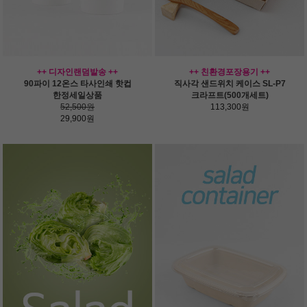
++ 디자인랜덤발송 ++
++ 친환경포장용기 ++
90파이 12온스 타사인쇄 핫컵
직사각 샌드위치 케이스 SL-P7
한정세일상품
크라프트(500개세트)
52,500원
113,300원
29,900원