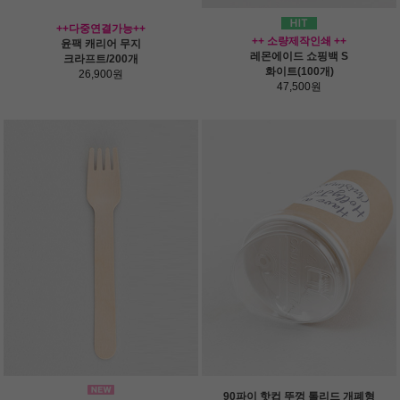
++다중연결가능++
++ 소량제작인쇄 ++
윤팩 캐리어 무지
레몬에이드 쇼핑백 S
크라프트/200개
화이트(100개)
26,900원
47,500원
90파이 핫컵 뚜껑 톨리드 개폐형