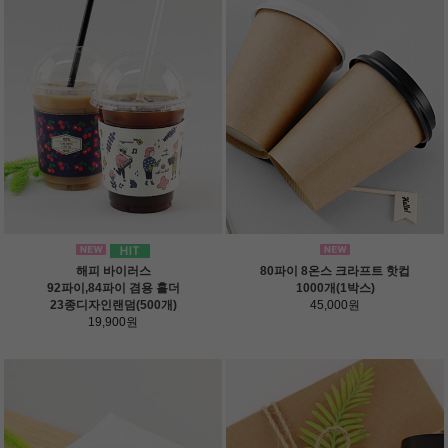
해피 바이러스
80파이 8온스 크라프트 핫컵
92파이,84파이 겸용 홀더
1000개(1박스)
23종디자인랜덤(500개)
45,000원
19,900원