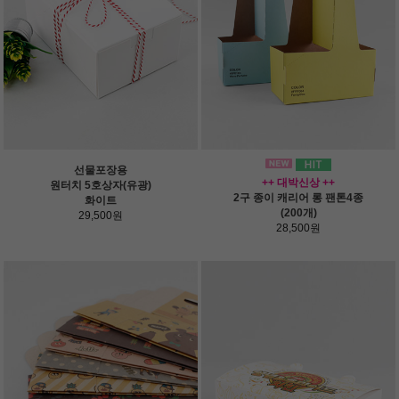
선물포장용
++ 대박신상 ++
원터치 5호상자(유광)
2구 종이 캐리어 롱 팬톤4종
화이트
(200개)
29,500원
28,500원