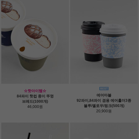
☆핫아이템☆
에어마블
84파이 핫컵 종이 뚜껑
92파이,84파이 겸용 에어홀더3종
브레드(1000개)
블루/옐로우/핑크(500개)
46,000원
20,900원