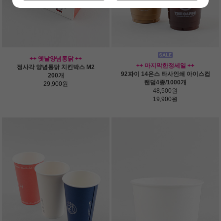
++ 옛날양념통닭 ++
++ 마지막한정세일 ++
정사각 양념통닭 치킨박스 M2
92파이 14온스 타사인쇄 아이스컵
200개
랜덤4종/1000개
29,900원
48,500원
19,900원