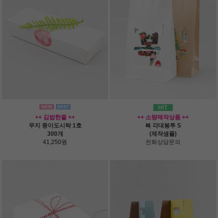
++ 김밥한줄 ++
++ 소량제작상품 ++
무지 종이도시락 1호
복 각대봉투 S
300개
(제작샘플)
41,250원
전화상담문의