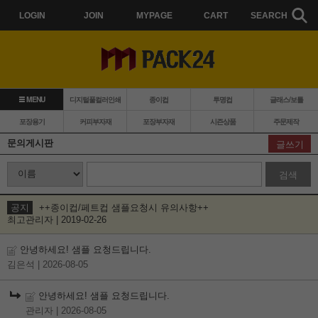
LOGIN
JOIN
MYPAGE
CART
SEARCH
MENU
디지털풀컬러인쇄
종이컵
투명컵
글래스/보틀
포장용기
커피부자재
포장부자재
시즌상품
주문제작
문의게시판
글쓰기
검색
공지
++종이컵/페트컵 샘플요청시 유의사항++
최고관리자 | 2019-02-26
안녕하세요! 샘플 요청드립니다.
김은석
| 2026-08-05
안녕하세요! 샘플 요청드립니다.
관리자
| 2026-08-05