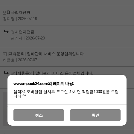
사업자전환
김디영
| 2026-07-19
사업자전환
관리자
| 2026-07-20
[제휴문의] 알바관리 서비스 운영업체입니다.
허준호
| 2026-07-07
[제휴문의] 알바관리 서비스 운영업체입니다.
관리자
| 2026-07-09
www.mpack24.com의 페이지 내용:
엠팩24 모바일앱 설치후 로그인 하시면 적립금1000원을 드립
++친환경리드++84파이 핫컵 종이뚜껑무지(1000개)
니다 ^^
글자새기는것도 되나요?
제작문의
| 2026-06-13
취소
확인