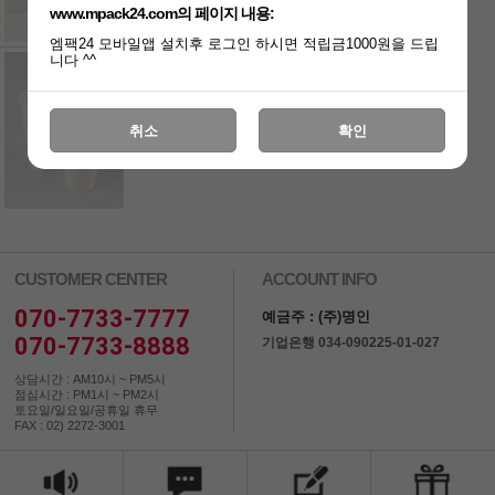
www.mpack24.com의 페이지 내용:
엠팩24 모바일앱 설치후 로그인 하시면 적립금1000원을 드립
니다 ^^
++ 패스트푸드 음
료컵 ++
88파이 22온스 무
취소
확인
지 콜드컵
39,900원
CUSTOMER CENTER
ACCOUNT INFO
070-7733-7777
예금주 : (주)명인
070-7733-8888
기업은행 034-090225-01-027
상담시간 : AM10시 ~ PM5시
점심시간 : PM1시 ~ PM2시
토요일/일요일/공휴일 휴무
FAX : 02) 2272-3001