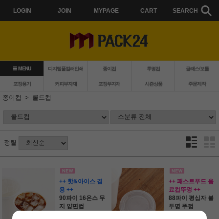
LOGIN
JOIN
MYPAGE
CART
SEARCH
MENU
디지털풀컬러인쇄
종이컵
투명컵
글래스/보틀
포장용기
커피부자재
포장부자재
시즌상품
주문제작
종이컵
콜드컵
정렬
++ 핫&아이스 겸
++ 패스트푸드 음
용 ++
료컵뚜껑 ++
90파이 16온스 무
88파이 평십자 불
지 양면컵
투명 뚜껑
56,000원
19,900원