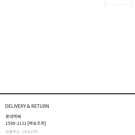
롯데택배
1588-2121
[배송조회]
반품주소 : (우)12795