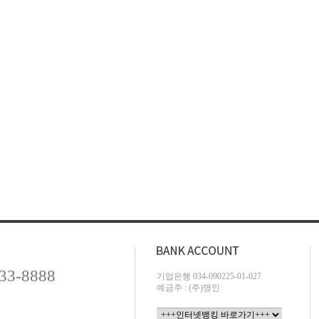
733-8888
기업은행 034-090225-01-027
예금주 : (주)명인