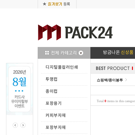
방금나온
신상품
디지털풀컬러인쇄
투명컵
쇼핑백/종이봉투
종이컵
Total
0
items in this catego
포장용기
커피부자재
포장부자재