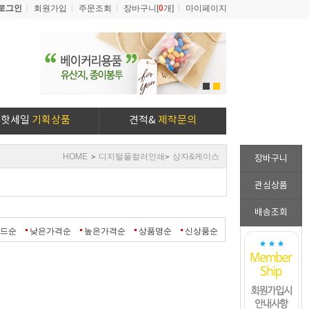
로그인
회원가입
주문조회
장바구니[
0
개]
마이페이지
1
2
핫세일
기획상품
견적&
제작문의
HOME
디지털풀컬러인쇄
상자&케이스
>
>
장바구니
관심상품
배송조회
랜드순
낮은가격순
높은가격순
상품명순
신상품순