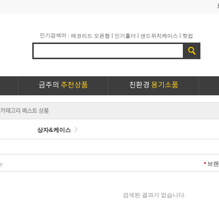
인기검색어 :
|
|
|
에코리드 오픈형
인기홀더
샌드위치케이스
핫컵
금주의
추천상품
친환경
용기소품
상자&케이스
브
ry
검색된 결과가 없습니다.