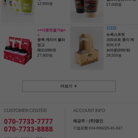
12,900원
27,000원
++다중연결가능+
뉴욕스트릿
+
윤팩 캐리어 플라
크라프트 종이 캐
밍고
리어 2구
레드/200개
브라운(200개)
27,900원
28,500원
더보기 ▼
CUSTOMER CENTER
ACCOUNT INFO
070-7733-7777
예금주 : (주)명인
070-7733-8888
기업은행 034-090225-01-027