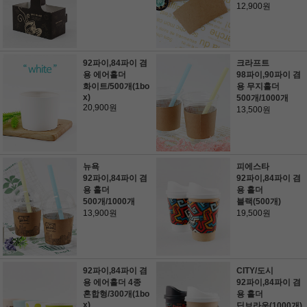
12,900원
92파이,84파이 겸
크라프트
용 에어홀더
98파이,90파이 겸
화이트/500개(1bo
용 무지홀더
x)
500개/1000개
20,900원
13,500원
뉴욕
피에스타
92파이,84파이 겸
92파이,84파이 겸
용 홀더
용 홀더
500개/1000개
블랙(500개)
13,900원
19,500원
92파이,84파이 겸
CITY/도시
용 에어홀더 4종
92파이,84파이 겸
혼합형/300개(1bo
용 홀더
x)
딥브라운(1000개)