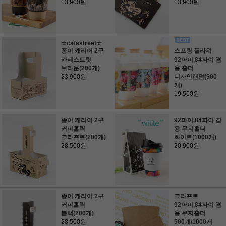
13,900원
13,900원
☆cafestreet☆
종이 캐리어 2구
스프링 플라워
카페스트릿
92파이,84파이 겸
브라운(200개)
용 홀더
23,900원
디자인랜덤(500
개)
19,500원
종이 캐리어 2구
92파이,84파이 겸
커피홀릭
용 무지홀더
크라프트(200개)
화이트(1000개)
28,500원
20,900원
종이 캐리어 2구
크라프트
커피홀릭
92파이,84파이 겸
블랙(200개)
용 무지홀더
28,500원
500개/1000개