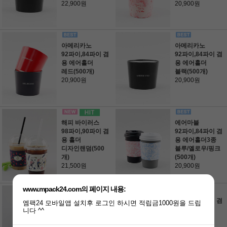
22,900원
20,900원
아메리카노
아메리카노
92파이,84파이 겸
92파이,84파이 겸
용 에어홀더
용 에어홀더
레드(500개)
블랙(500개)
20,900원
20,900원
해피 바이러스
에어마블
98파이,90파이 겸
92파이,84파이 겸
용 홀더
용 에어홀더3종
디자인랜덤(500
블루/옐로우/핑크
개)
(500개)
21,500원
20,900원
www.mpack24.com의 페이지 내용:
골드커피
포레스트
92파이,84파이 겸
엠팩24 모바일앱 설치후 로그인 하시면 적립금1000원을 드립
92파이,84파이 겸
용 금지 홀더
니다 ^^
용 에어홀더
500개(1box)
그린&옐로우(500
28,500원