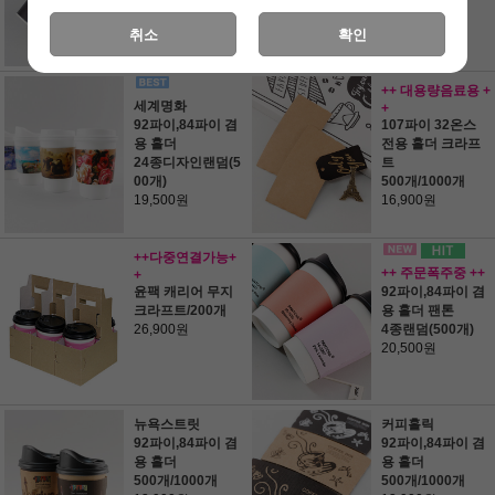
개)
20,900원
취소
확인
++ 대용량음료용 +
세계명화
+
92파이,84파이 겸
107파이 32온스
용 홀더
전용 홀더 크라프
24종디자인랜덤(5
트
00개)
500개/1000개
19,500원
16,900원
++다중연결가능+
++ 주문폭주중 ++
+
윤팩 캐리어 무지
92파이,84파이 겸
크라프트/200개
용 홀더 팬톤
26,900원
4종랜덤(500개)
20,500원
뉴욕스트릿
커피홀릭
92파이,84파이 겸
92파이,84파이 겸
용 홀더
용 홀더
500개/1000개
500개/1000개