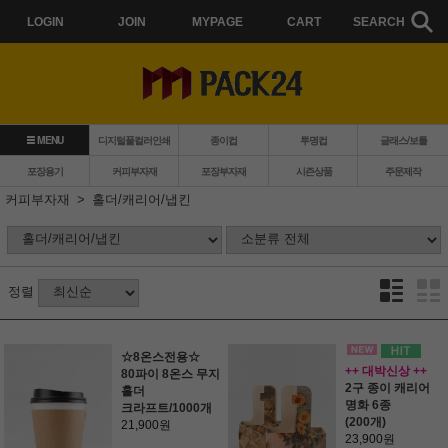
LOGIN
JOIN
MYPAGE
CART
SEARCH
MENU
디지털풀컬러인쇄
종이컵
투명컵
글래스/보틀
포장용기
커피부자재
포장부자재
시즌상품
주문제작
커피부자재
홀더/캐리어/냅킨
정렬
☆8온스전용☆
++ 대박신상 ++
80파이 8온스 무지
2구 종이 캐리어
홀더
명화 6종
크라프트/1000개
(200개)
21,900원
23,900원