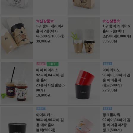
☆신상품☆
☆신상품☆
1구 종이 캐리어&
1구 종이 캐리어&
홀더 2종(택1)
홀더 2종(택1)
대(500개/1000개)
소(500개/1000개)
39,000원
35,900원
해피 바이러스
아메리카노
92파이,84파이 겸
98파이,90파이 겸
용 홀더
용 에어홀더
23종디자인랜덤(5
레드(500개)
00개)
22,900원
19,900원
아메리카노
핑크플라워
98파이,90파이 겸
92파이,84파이 겸
용 에어홀더
용 에어홀더2종
블랙(500개)
핑크(500개)