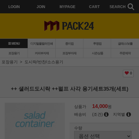
LOGIN
JOIN
MYPAGE
CART
SEARCH
MENU
디지털풀컬러인쇄
종이컵
투명컵
글래스/보틀
포장용기
커피부자재
포장부자재
시즌상품
주문제작
포장용기
도시락/반찬/소스용기
0
++ 샐러드도시락 ++펄프 사각 용기세트35개(세트)
14,000
상품가
원
배송비
(조건)
지역별
수량