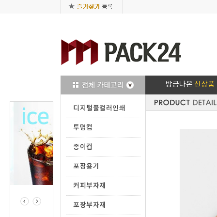
방금나온
신상품
디지털풀컬러인쇄
투명컵
종이컵
포장용기
커피부자재
포장부자재