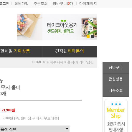
로그인
회원가입
주문조회
장바구니[
0
개]
마이페이지
1
2
핫세일
기획상품
견적&
제작문의
HOME
커피부자재
홀더/캐리어/냅킨
>
>
장바구니
관심상품
☆
 무지 홀더
배송조회
0개
21,900원
3,500원 (5만원이상 구매시 무료배송)