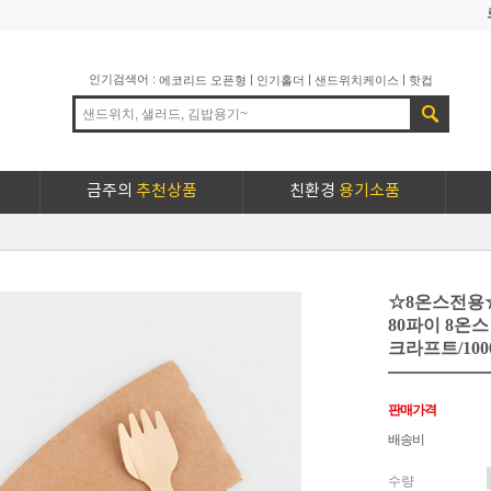
인기검색어 :
|
|
|
에코리드 오픈형
인기홀더
샌드위치케이스
핫컵
금주의
추천상품
친환경
용기소품
☆8온스전용
80파이 8온스
크라프트/100
판매가격
배송비
수량