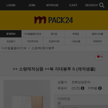
LOGIN
JOIN
MYPAGE
CART
SEARCH
MENU
디지털풀컬러인쇄
종이컵
투명컵
글래스/보틀
포장용기
커피부자재
포장부자재
시즌상품
주문제작
디지털풀컬러인쇄
쇼핑백/종이봉투
0
++ 소량제작상품 ++복 각대봉투 S (제작샘플)
상품가
전화상담문의
배송비
(조건)
지역별
디자인상
담