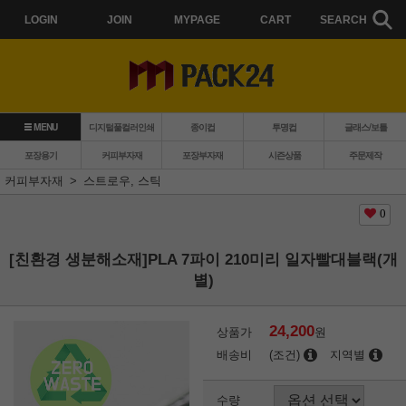
LOGIN
JOIN
MYPAGE
CART
SEARCH
MENU
디지털풀컬러인쇄
종이컵
투명컵
글래스/보틀
포장용기
커피부자재
포장부자재
시즌상품
주문제작
커피부자재
스트로우, 스틱
0
[친환경 생분해소재]PLA 7파이 210미리 일자빨대블랙(개
별)
24,200
상품가
원
배송비
(조건)
지역별
수량