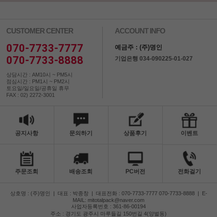
CUSTOMER CENTER
ACCOUNT INFO
070-7733-7777
예금주 : (주)명인
070-7733-8888
기업은행 034-090225-01-027
상담시간 : AM10시 ~ PM5시
점심시간 : PM1시 ~ PM2시
토요일/일요일/공휴일 휴무
FAX : 02) 2272-3001
공지사항
문의하기
상품후기
이벤트
주문조회
배송조회
PC버전
전화걸기
상호명 : (주)명인
|
대표 : 박종창
|
대표전화 : 070-7733-7777 070-7733-8888
|
E-
MAIL: mitotalpack@naver.com
사업자등록번호 : 361-86-00194
주소 : 경기도 광주시 마루들길 150번길 4(양벌동)