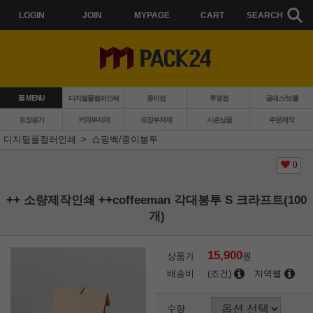
LOGIN
JOIN
MYPAGE
CART
SEARCH
MENU
디지털풀컬러인쇄
종이컵
투명컵
글래스/보틀
포장용기
커피부자재
포장부자재
시즌상품
주문제작
디지털풀컬러인쇄
쇼핑백/종이봉투
0
++ 소량제작인쇄 ++coffeeman 각대봉투 S 크라프트(100
개)
15,900
상품가
원
배송비
(조건)
지역별
수량