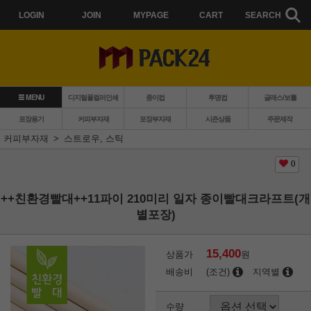
LOGIN
JOIN
MYPAGE
CART
SEARCH
MENU
디지털풀컬러인쇄
종이컵
투명컵
글래스/보틀
포장용기
커피부자재
포장부자재
시즌상품
주문제작
커피부자재
스트로우, 스틱
0
++친환경빨대++11파이 210미리 일자 종이빨대크라프트(개
별포장)
15,400
상품가
원
배송비
(조건)
지역별
수량