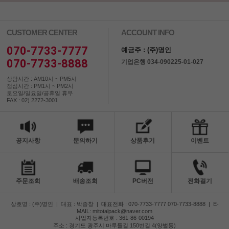
CUSTOMER CENTER
ACCOUNT INFO
070-7733-7777
예금주 : (주)명인
070-7733-8888
기업은행 034-090225-01-027
상담시간 : AM10시 ~ PM5시
점심시간 : PM1시 ~ PM2시
토요일/일요일/공휴일 휴무
FAX : 02) 2272-3001
공지사항
문의하기
상품후기
이벤트
주문조회
배송조회
PC버전
전화걸기
상호명 : (주)명인
|
대표 : 박종창
|
대표전화 : 070-7733-7777 070-7733-8888
|
E-
MAIL: mitotalpack@naver.com
사업자등록번호 : 361-86-00194
주소 : 경기도 광주시 마루들길 150번길 4(양벌동)