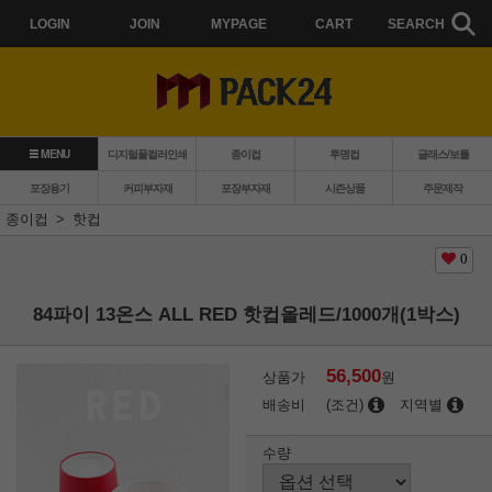
LOGIN
JOIN
MYPAGE
CART
SEARCH
MENU
디지털풀컬러인쇄
종이컵
투명컵
글래스/보틀
포장용기
커피부자재
포장부자재
시즌상품
주문제작
종이컵
핫컵
0
84파이 13온스 ALL RED 핫컵올레드/1000개(1박스)
56,500
상품가
원
배송비
(조건)
지역별
수량