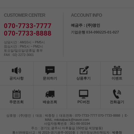
CUSTOMER CENTER
ACCOUNT INFO
070-7733-7777
예금주 : (주)명인
070-7733-8888
기업은행 034-090225-01-027
상담시간 : AM10시 ~ PM5시
점심시간 : PM1시 ~ PM2시
토요일/일요일/공휴일 휴무
FAX : 02) 2272-3001
공지사항
문의하기
상품후기
이벤트
주문조회
배송조회
PC버전
전화걸기
상호명 : (주)명인
|
대표 : 박종창
|
대표전화 : 070-7733-7777 070-7733-8888
|
E-
MAIL: mitotalpack@naver.com
사업자등록번호 : 361-86-00194
주소 : 경기도 광주시 마루들길 150번길 4(양벌동)
통신판매업신고 : 제 2015-경기광주-0010호
|
개인정보관리책임자 :
박종창