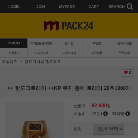
LOGIN
JOIN
MYPAGE
CART
SEARCH
MENU
디지털풀컬러인쇄
종이컵
투명컵
글래스/보틀
포장용기
커피부자재
포장부자재
시즌상품
주문제작
포장용기
샌드위치용기/트레이
0
++ 핫도그트레이 ++KP 무지 종이 트레이 28호1800개
82,900
상품가
원
배송비
(조건)
지역별
수량