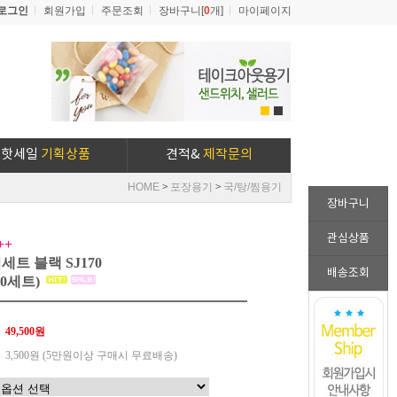
로그인
회원가입
주문조회
장바구니[
0
개]
마이페이지
1
2
핫세일
기획상품
견적&
제작문의
HOME
포장용기
국/탕/찜용기
>
>
장바구니
관심상품
++
트 블랙 SJ170
배송조회
50세트)
49,500원
3,500원 (5만원이상 구매시 무료배송)