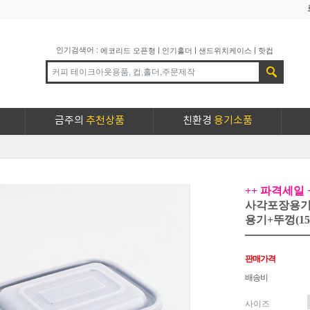
인기검색어 :
|
|
|
에코리드 오픈형
인기홀더
샌드위치케이스
핫컵
금주의
추천상품
친환경
용기소품
++ 파격세일 
사각포장용기세
용기+뚜껑(1
판매가격
배송비
사이즈