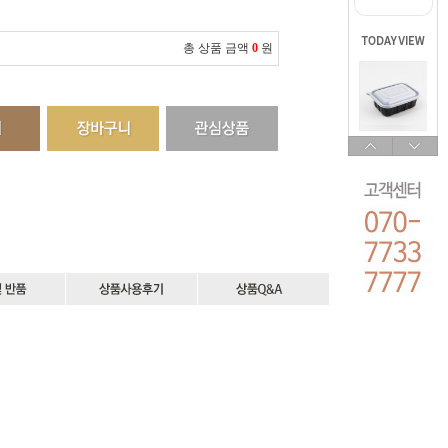
총 상품 금액
0
원