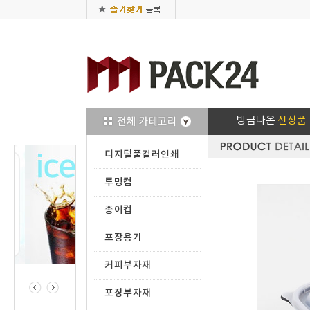
방금나온
신상품
디지털풀컬러인쇄
투명컵
종이컵
포장용기
커피부자재
포장부자재