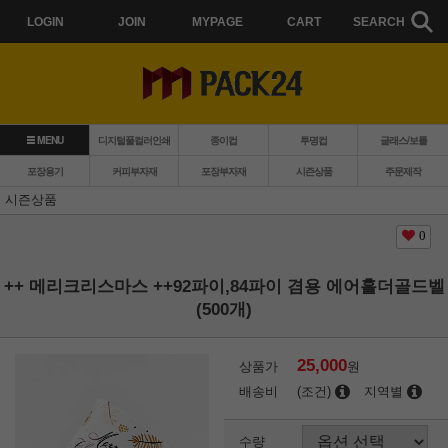
LOGIN
JOIN
MYPAGE
CART
SEARCH
MENU
디지털풀컬러인쇄
종이컵
투명컵
글래스/보틀
포장용기
커피부자재
포장부자재
시즌상품
주문제작
시즌상품
0
++ 메리크리스마스 ++92파이,84파이 겸용 에어홀더골드벨
(500개)
25,000
상품가
원
배송비
(조건)
지역별
수량