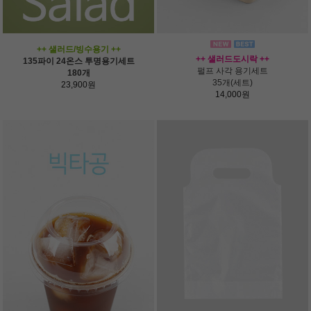
++ 샐러드/빙수용기 ++
++ 샐러드도시락 ++
135파이 24온스 투명용기세트
펄프 사각 용기세트
180개
35개(세트)
23,900원
14,000원