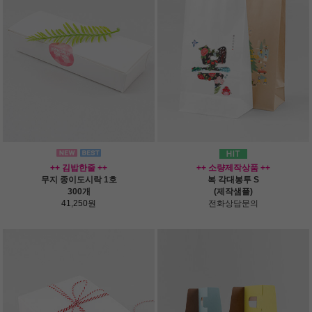
++ 김밥한줄 ++
++ 소량제작상품 ++
무지 종이도시락 1호
복 각대봉투 S
300개
(제작샘플)
41,250원
전화상담문의