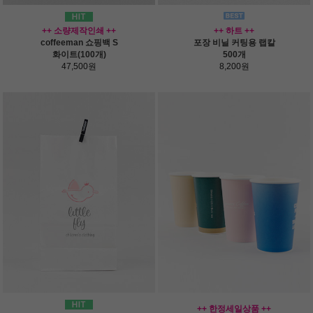
++ 소량제작인쇄 ++
++ 하트 ++
coffeeman 쇼핑백 S
포장 비닐 커팅용 랩칼
화이트(100개)
500개
47,500원
8,200원
++ 한정세일상품 ++