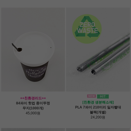
++친환경리드++
[친환경 생분해소재]
84파이 핫컵 종이뚜껑
PLA 7파이 210미리 일자빨대
무지(1000개)
블랙(개별)
45,000원
24,200원