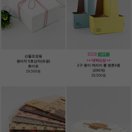
선물포장용
++ 대박신상 ++
원터치 5호상자(유광)
2구 종이 캐리어 롱 팬톤4종
화이트
(200개)
29,500원
28,500원