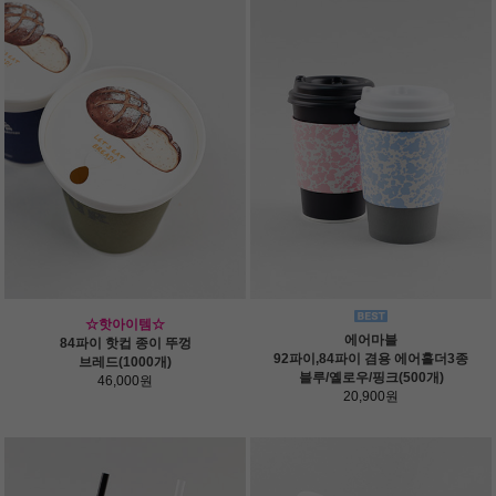
☆핫아이템☆
에어마블
84파이 핫컵 종이 뚜껑
92파이,84파이 겸용 에어홀더3종
브레드(1000개)
블루/옐로우/핑크(500개)
46,000원
20,900원