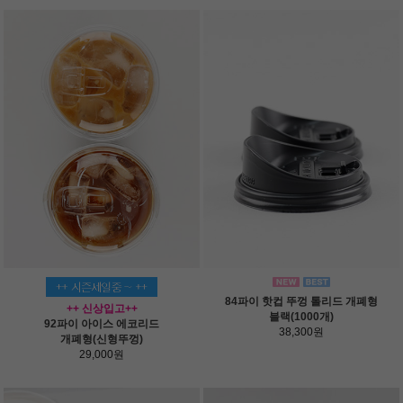
84파이 핫컵 뚜껑 톨리드 개폐형
++ 신상입고++
블랙(1000개)
92파이 아이스 에코리드
38,300원
개폐형(신형뚜껑)
29,000원