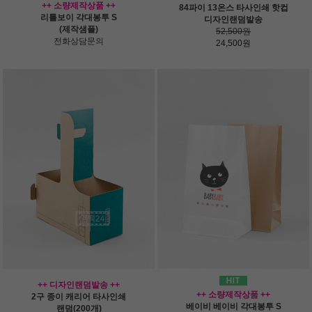
++ 소량제작상품 ++
84파이 13온스 타사인쇄 핫컵
리틀보이 각대봉투 S
디자인랜덤발송
(제작샘플)
52,500원
전화상담문의
24,500원
++ 디자인랜덤발송 ++
++ 소량제작상품 ++
2구 종이 캐리어 타사인쇄
베이비 베이비 각대봉투 S
랜덤(200개)