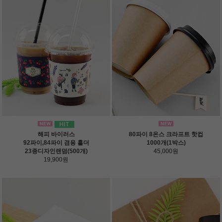
해피 바이러스
80파이 8온스 크라프트 핫컵
92파이,84파이 겸용 홀더
1000개(1박스)
23종디자인랜덤(500개)
45,000원
19,900원