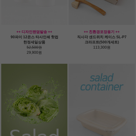
++ 디자인랜덤발송 ++
++ 친환경포장용기 ++
90파이 12온스 타사인쇄 핫컵
직사각 샌드위치 케이스 SL-P7
한정세일상품
크라프트(500개세트)
52,500원
113,300원
29,900원