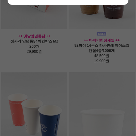
++ 옛날양념통닭 ++
++ 마지막한정세일 ++
정사각 양념통닭 치킨박스 M2
92파이 14온스 타사인쇄 아이스컵
200개
랜덤4종/1000개
29,900원
48,500원
19,900원