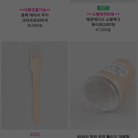
++다중연결가능++
++ 소량제작인쇄 ++
윤팩 캐리어 무지
레몬에이드 쇼핑백 S
크라프트/200개
화이트(100개)
26,900원
47,500원
90파이 핫컵 뚜껑 톨리드 개폐형