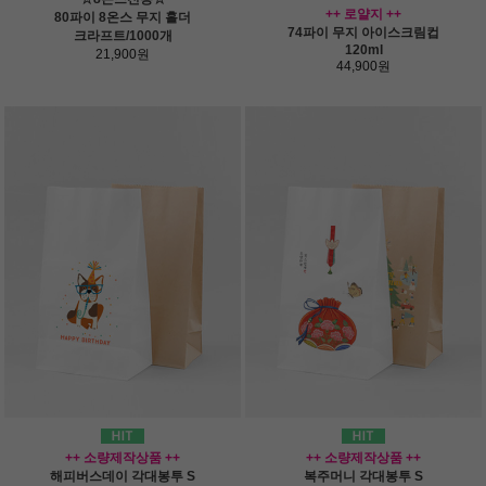
++ 로얄지 ++
80파이 8온스 무지 홀더
74파이 무지 아이스크림컵
크라프트/1000개
120ml
21,900원
44,900원
++ 소량제작상품 ++
++ 소량제작상품 ++
해피버스데이 각대봉투 S
복주머니 각대봉투 S