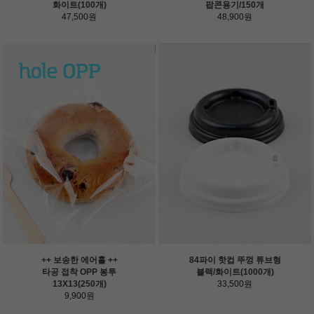
화이트(100개)
팝콘용기/150개
47,500원
48,900원
++ 보송한 에어홀 ++
84파이 핫컵 뚜껑 튜브형
타공 접착 OPP 봉투
블랙/화이트(1000개)
13X13(250개)
33,500원
9,900원