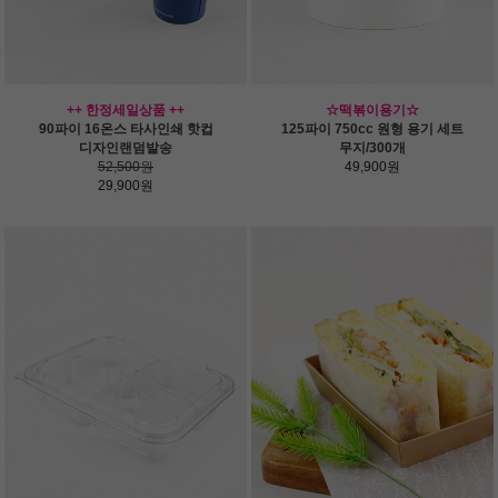
++ 한정세일상품 ++
☆떡볶이용기☆
90파이 16온스 타사인쇄 핫컵
125파이 750cc 원형 용기 세트
디자인랜덤발송
무지/300개
52,500원
49,900원
29,900원