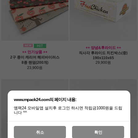
++ 양념&후라이드 ++
++ 인기상품 ++
직사각 후라이드 치킨박스(중)
2구 종이 캐리어 해피바이러스
190x110x65
8종 랜덤(200개)
29,900원
23,900원
www.mpack24.com의 페이지 내용:
엠팩24 모바일앱 설치후 로그인 하시면 적립금1000원을 드립
니다 ^^
취소
확인