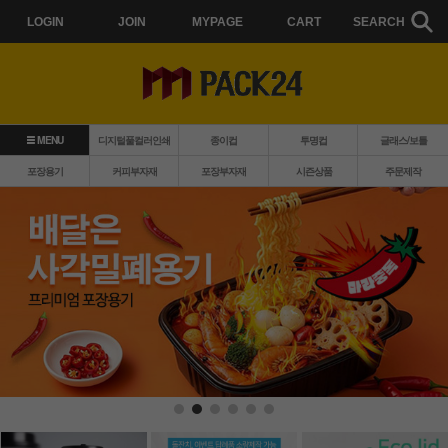
LOGIN
JOIN
MYPAGE
CART
SEARCH
MENU
디지털풀컬러인쇄
종이컵
투명컵
글래스/보틀
포장용기
커피부자재
포장부자재
시즌상품
주문제작