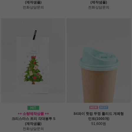
(제작샘플)
(제작샘플)
전화상담문의
전화상담문의
++ 소량제작상품 ++
84파이 핫컵 뚜껑 톨리드 개폐형
크리스마스 트리 각대봉투 S
민트(1000개)
(제작샘플)
51,600원
전화상담문의