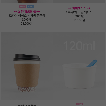
++ 커피캐리어 ++
++스무디&젤라또++
1구 무지 비닐 캐리어
92파이 아이스 빅타공 돔뚜껑
(200개)
1000개
11,500원
28,500원
☆8온스전용☆