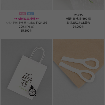
25X35
++ 샐러드도시락 ++
영문 유산지 (500장)
사각 투명 4칸 용기세트 TY24195
화이트/그린/초콜릿
200개(세트)
24,000원
85,800원