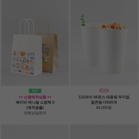
++ 소량제작상품 ++
122파이 46온스 대용량 무지컵
베이비 애니멀 쇼핑백 S
팝콘용기/500개
(제작샘플)
84,000원
전화상담문의