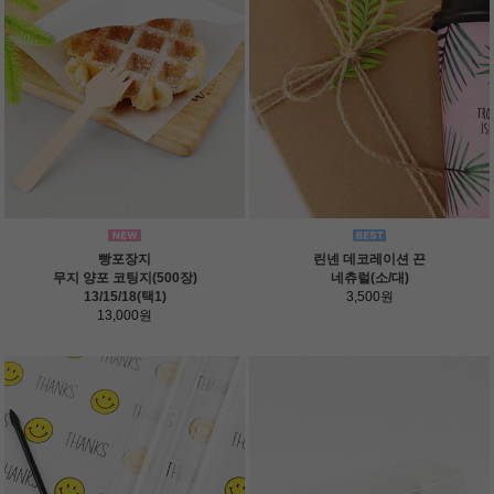
빵포장지
린넨 데코레이션 끈
무지 양포 코팅지(500장)
네츄럴(소/대)
13/15/18(택1)
3,500원
13,000원