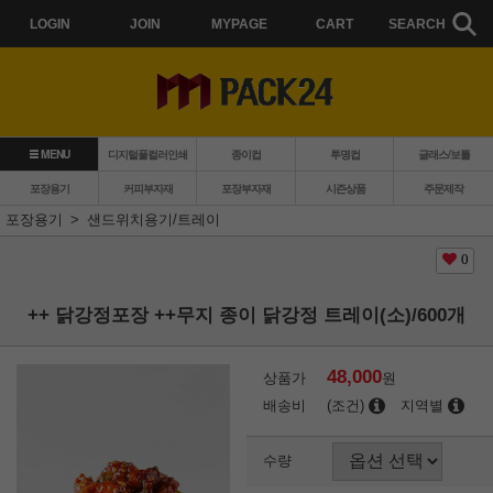
LOGIN
JOIN
MYPAGE
CART
SEARCH
MENU
디지털풀컬러인쇄
종이컵
투명컵
글래스/보틀
포장용기
커피부자재
포장부자재
시즌상품
주문제작
포장용기
샌드위치용기/트레이
0
++ 닭강정포장 ++무지 종이 닭강정 트레이(소)/600개
48,000
상품가
원
배송비
(조건)
지역별
수량