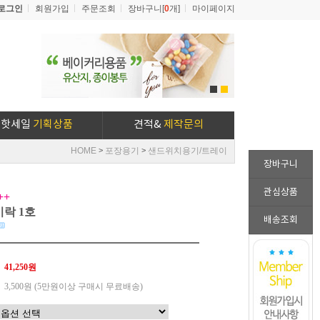
로그인
회원가입
주문조회
장바구니[
0
개]
마이페이지
1
2
핫세일
기획상품
견적&
제작문의
HOME
포장용기
샌드위치용기/트레이
>
>
장바구니
관심상품
++
락 1호
배송조회
41,250원
3,500원 (5만원이상 구매시 무료배송)