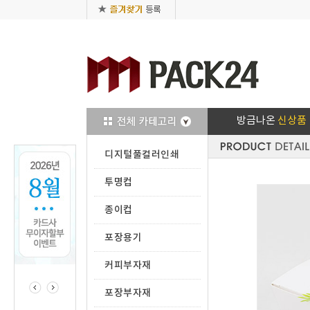
방금나온
신상품
디지털풀컬러인쇄
투명컵
종이컵
포장용기
커피부자재
포장부자재