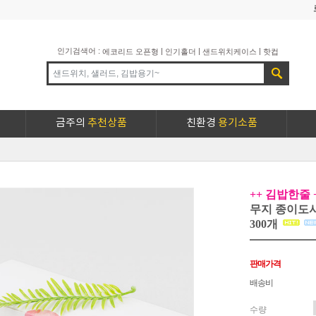
인기검색어 :
|
|
|
에코리드 오픈형
인기홀더
샌드위치케이스
핫컵
금주의
추천상품
친환경
용기소품
++ 김밥한줄 
무지 종이도시
300개
판매가격
배송비
수량