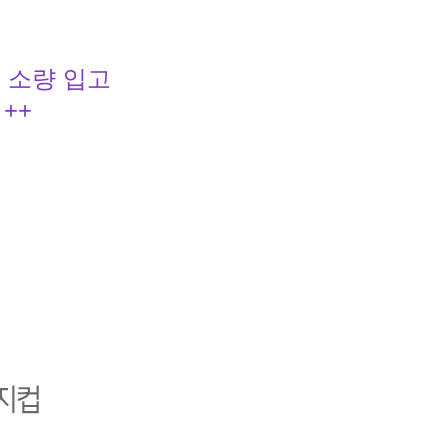
 소량 입고
++