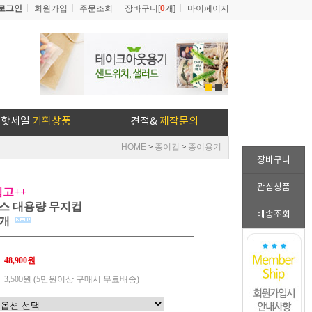
로그인
회원가입
주문조회
장바구니[
0
개]
마이페이지
1
2
핫세일
기획상품
견적&
제작문의
HOME
종이컵
종이용기
>
>
장바구니
관심상품
고++
2온스 대용량 무지컵
배송조회
0개
48,900원
3,500원 (5만원이상 구매시 무료배송)