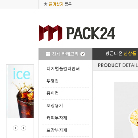
방금나온
신상품
디지털풀컬러인쇄
투명컵
종이컵
포장용기
커피부자재
포장부자재