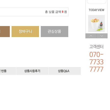
총 상품 금액
0
원