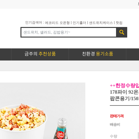
인기검색어 :
|
|
|
에코리드 오픈형
인기홀더
샌드위치케이스
핫컵
금주의
추천상품
친환경
용기소품
++한정수량입
178파이 9
팝콘용기/15
판매가격
배송비
수량