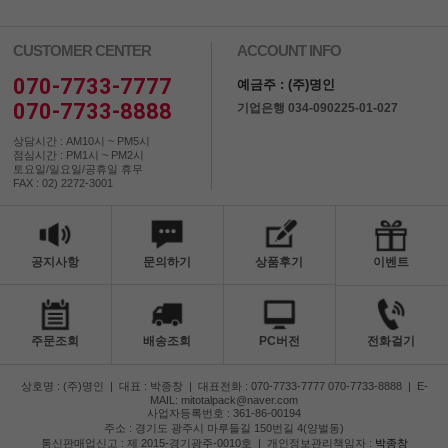
CUSTOMER CENTER
ACCOUNT INFO
070-7733-7777
예금주 : (주)명인
070-7733-8888
기업은행 034-090225-01-027
상담시간 : AM10시 ~ PM5시
점심시간 : PM1시 ~ PM2시
토요일/일요일/공휴일 휴무
FAX : 02) 2272-3001
공지사항
문의하기
상품후기
이벤트
주문조회
배송조회
PC버전
전화걸기
상호명 : (주)명인
|
대표 : 박종창
|
대표전화 : 070-7733-7777 070-7733-8888
|
E-
MAIL: mitotalpack@naver.com
사업자등록번호 : 361-86-00194
주소 : 경기도 광주시 마루들길 150번길 4(양벌동)
통신판매업신고 : 제 2015-경기광주-0010호
|
개인정보관리책임자 :
박종창