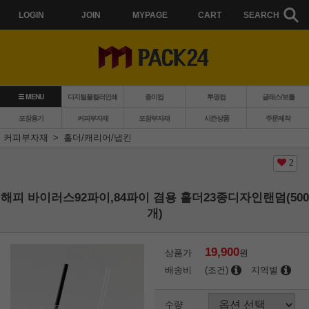
LOGIN
JOIN
MYPAGE
CART
SEARCH
MENU
디지털풀컬러인쇄
종이컵
투명컵
글래스/보틀
포장용기
커피부자재
포장부자재
시즌상품
주문제작
커피부자재
홀더/캐리어/냅킨
2
해피 바이러스92파이,84파이 겸용 홀더23종디자인랜덤(500
개)
19,900
상품가
원
배송비
(조건)
지역별
수량