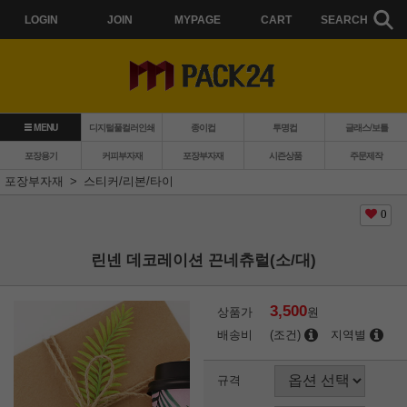
LOGIN
JOIN
MYPAGE
CART
SEARCH
MENU
디지털풀컬러인쇄
종이컵
투명컵
글래스/보틀
포장용기
커피부자재
포장부자재
시즌상품
주문제작
포장부자재
스티커/리본/타이
0
린넨 데코레이션 끈네츄럴(소/대)
3,500
상품가
원
배송비
(조건)
지역별
규격