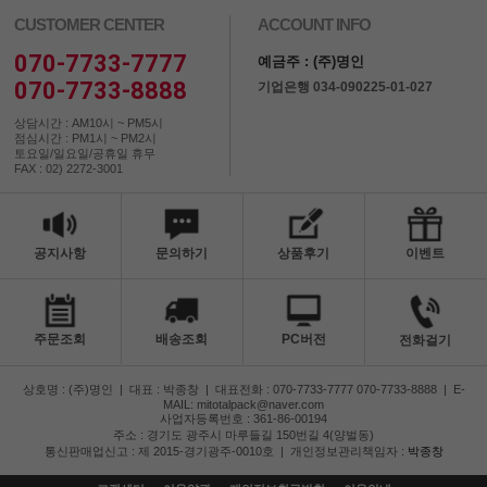
CUSTOMER CENTER
ACCOUNT INFO
070-7733-7777
예금주 : (주)명인
070-7733-8888
기업은행 034-090225-01-027
상담시간 : AM10시 ~ PM5시
점심시간 : PM1시 ~ PM2시
토요일/일요일/공휴일 휴무
FAX : 02) 2272-3001
공지사항
문의하기
상품후기
이벤트
주문조회
배송조회
PC버전
전화걸기
상호명 : (주)명인
|
대표 : 박종창
|
대표전화 : 070-7733-7777 070-7733-8888
|
E-
MAIL: mitotalpack@naver.com
사업자등록번호 : 361-86-00194
주소 : 경기도 광주시 마루들길 150번길 4(양벌동)
통신판매업신고 : 제 2015-경기광주-0010호
|
개인정보관리책임자 :
박종창