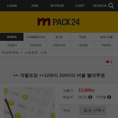
LOGIN
JOIN
MYPAGE
CART
SEARCH
MENU
디지털풀컬러인쇄
종이컵
투명컵
글래스/보틀
포장용기
커피부자재
포장부자재
시즌상품
주문제작
커피부자재
스트로우, 스틱
0
++ 개별포장 ++12파이 210미리 버블 빨대투명
13,000
상품가
원
배송비
(조건)
지역별
색상