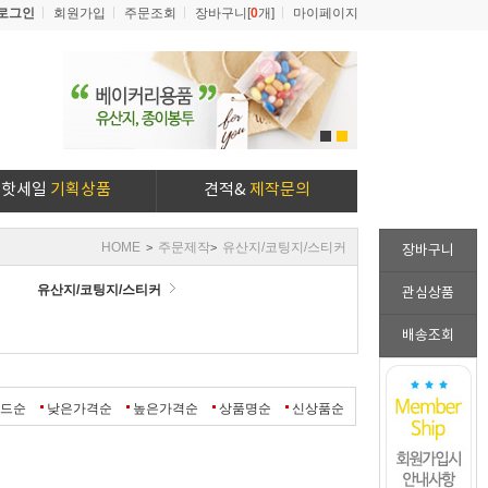
로그인
회원가입
주문조회
장바구니[
0
개]
마이페이지
1
2
핫세일
기획상품
견적&
제작문의
HOME
주문제작
유산지/코팅지/스티커
>
>
장바구니
유산지/코팅지/스티커
관심상품
배송조회
랜드순
낮은가격순
높은가격순
상품명순
신상품순