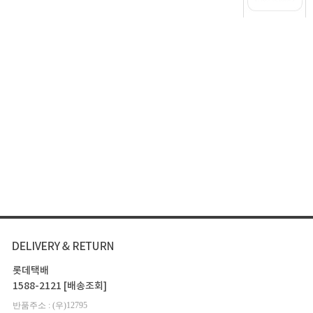
롯데택배
1588-2121
[배송조회]
반품주소 : (우)12795