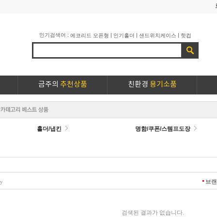
인기검색어 :
|
|
|
에코리드 오픈형
인기홀더
샌드위치케이스
핫컵
금주의
추천상품
친환경
용기소품
홀더/냅킨
명함/쿠폰/스템프도장
브
ry
검색된 결과가 없습니다.