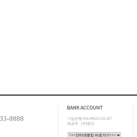
733-8888
기업은행 034-090225-01-027
예금주 : (주)명인