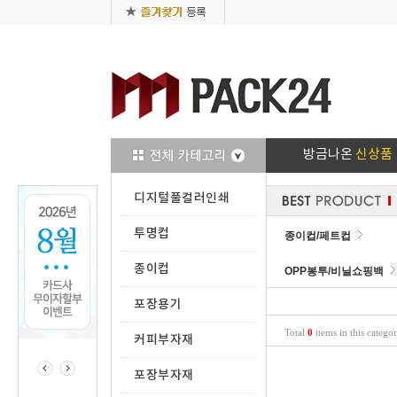
방금나온
신상품
디지털풀컬러인쇄
투명컵
종이컵/페트컵
종이컵
OPP봉투/비닐쇼핑백
포장용기
Total
0
items in this catego
커피부자재
포장부자재