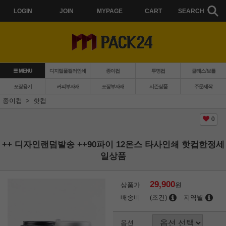
LOGIN
JOIN
MYPAGE
CART
SEARCH
MENU
디지털풀컬러인쇄
종이컵
투명컵
글래스/보틀
포장용기
커피부자재
포장부자재
시즌상품
주문제작
종이컵
핫컵
0
++ 디자인랜덤발송 ++90파이 12온스 타사인쇄 핫컵한정세
일상품
29,900
상품가
원
배송비
(조건)
지역별
옵션