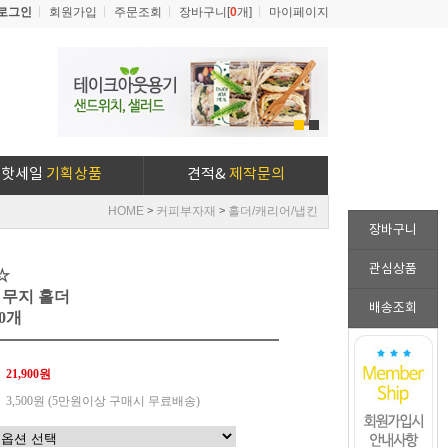
로그인
회원가입
주문조회
장바구니[
0
개]
마이페이지
1
2
핫세일
기획상품
견적&
제작문의
HOME
커피부자재
홀더/캐리어/냅킨
>
>
장바구니
관심상품
☆
 무지 홀더
배송조회
0개
21,900원
3,500원 (5만원이상 구매시 무료배송)