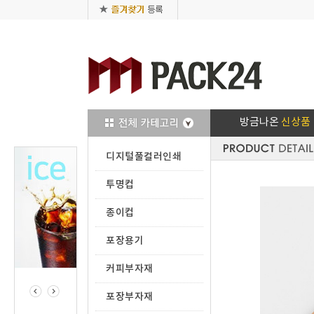
방금나온
신상품
디지털풀컬러인쇄
투명컵
종이컵
포장용기
커피부자재
포장부자재