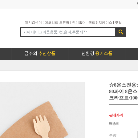
인기검색어 :
|
|
|
에코리드 오픈형
인기홀더
샌드위치케이스
핫컵
금주의
추천상품
친환경
용기소품
☆8온스전용
80파이 8온스
크라프트/100
판매가격
배송비
수량