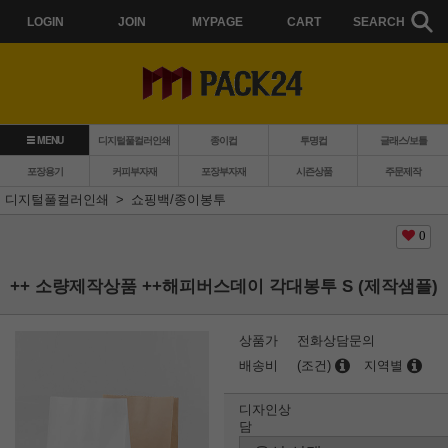
LOGIN
JOIN
MYPAGE
CART
SEARCH
MENU
디지털풀컬러인쇄
종이컵
투명컵
글래스/보틀
포장용기
커피부자재
포장부자재
시즌상품
주문제작
디지털풀컬러인쇄
쇼핑백/종이봉투
0
++ 소량제작상품 ++해피버스데이 각대봉투 S (제작샘플)
상품가
전화상담문의
배송비
(조건)
지역별
디자인상
담