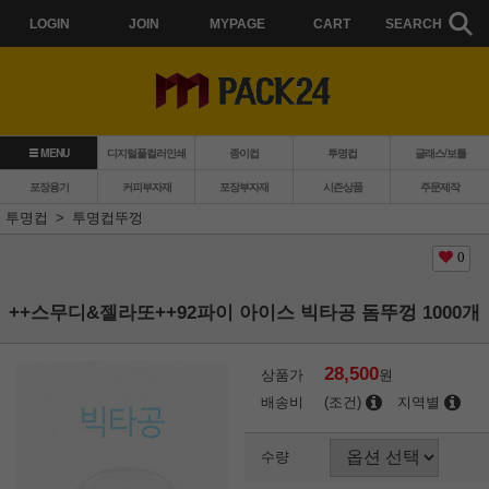
LOGIN
JOIN
MYPAGE
CART
SEARCH
MENU
디지털풀컬러인쇄
종이컵
투명컵
글래스/보틀
포장용기
커피부자재
포장부자재
시즌상품
주문제작
투명컵
투명컵뚜껑
0
++스무디&젤라또++92파이 아이스 빅타공 돔뚜껑 1000개
28,500
상품가
원
배송비
(조건)
지역별
수량