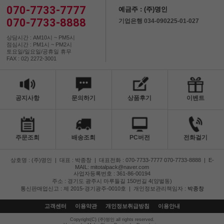
070-7733-7777
예금주 : (주)명인
070-7733-8888
기업은행 034-090225-01-027
상담시간 : AM10시 ~ PM5시
점심시간 : PM1시 ~ PM2시
토요일/일요일/공휴일 휴무
FAX : 02) 2272-3001
공지사항
문의하기
상품후기
이벤트
주문조회
배송조회
PC버전
전화걸기
상호명 : (주)명인
|
대표 : 박종창
|
대표전화 : 070-7733-7777 070-7733-8888
|
E-
MAIL: mitotalpack@naver.com
사업자등록번호 : 361-86-00194
주소 : 경기도 광주시 마루들길 150번길 4(양벌동)
통신판매업신고 : 제 2015-경기광주-0010호
|
개인정보관리책임자 :
박종창
고객센터
이용약관
개인정보취급방침
이용안내
Copyright(C) (주)명인 all rights reserved.