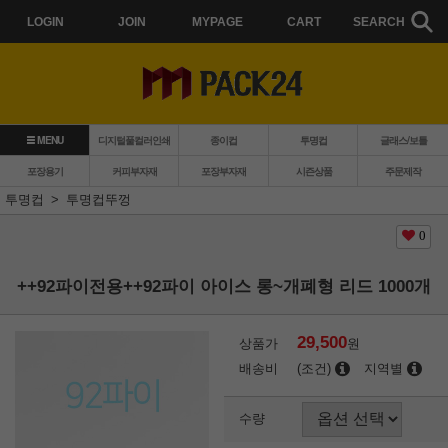
LOGIN
JOIN
MYPAGE
CART
SEARCH
MENU
디지털풀컬러인쇄
종이컵
투명컵
글래스/보틀
포장용기
커피부자재
포장부자재
시즌상품
주문제작
투명컵
투명컵뚜껑
0
++92파이전용++92파이 아이스 롱~개폐형 리드 1000개
29,500
상품가
원
배송비
(조건)
지역별
수량