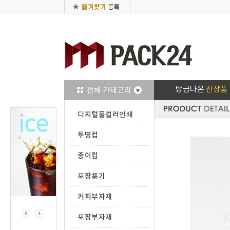
방금나온
신상품
디지털풀컬러인쇄
투명컵
종이컵
포장용기
커피부자재
포장부자재