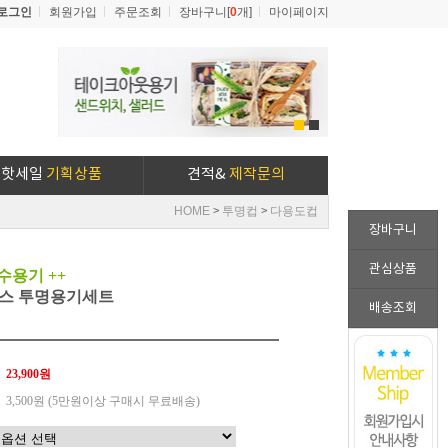
로그인
회원가입
주문조회
장바구니[
0
개]
마이페이지
1
2
핫세일
기획상품
견적&
제작문의
HOME
투명컵
다용도컵
>
>
장바구니
관심상품
수용기 ++
4온스 투명용기세트
배송조회
23,900원
3,500원 (5만원이상 구매시 무료배송)