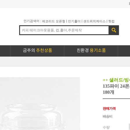
인기검색어 :
|
|
|
에코리드 오픈형
인기홀더
샌드위치케이스
핫컵
금주의
추천상품
친환경
용기소품
++ 샐러드/빙
135파이 2
180개
판매가격
배송비
수량