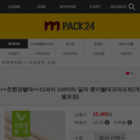
LOGIN
JOIN
MYPAGE
CART
SEARCH
MENU
디지털풀컬러인쇄
종이컵
투명컵
글래스/보틀
포장용기
커피부자재
포장부자재
시즌상품
주문제작
커피부자재
스트로우, 스틱
0
++친환경빨대++11파이 210미리 일자 종이빨대크라프트(개
별포장)
15,400
상품가
원
배송비
(조건)
지역별
수량