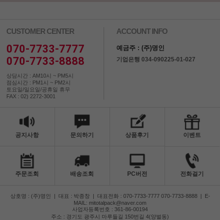
CUSTOMER CENTER
ACCOUNT INFO
070-7733-7777
예금주 : (주)명인
070-7733-8888
기업은행 034-090225-01-027
상담시간 : AM10시 ~ PM5시
점심시간 : PM1시 ~ PM2시
토요일/일요일/공휴일 휴무
FAX : 02) 2272-3001
공지사항
문의하기
상품후기
이벤트
주문조회
배송조회
PC버전
전화걸기
상호명 : (주)명인
|
대표 : 박종창
|
대표전화 : 070-7733-7777 070-7733-8888
|
E-
MAIL: mitotalpack@naver.com
사업자등록번호 : 361-86-00194
주소 : 경기도 광주시 마루들길 150번길 4(양벌동)