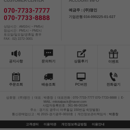
CUSTOMER CENTER
ACCOUNT INFO
070-7733-7777
예금주 : (주)명인
070-7733-8888
기업은행 034-090225-01-027
상담시간 : AM10시 ~ PM5시
점심시간 : PM1시 ~ PM2시
토요일/일요일/공휴일 휴무
FAX : 02) 2272-3001
공지사항
문의하기
상품후기
이벤트
주문조회
배송조회
PC버전
전화걸기
상호명 : (주)명인
|
대표 : 박종창
|
대표전화 : 070-7733-7777 070-7733-8888
|
E-
MAIL: mitotalpack@naver.com
사업자등록번호 : 361-86-00194
주소 : 경기도 광주시 마루들길 150번길 4(양벌동)
통신판매업신고 : 제 2015-경기광주-0010호
|
개인정보관리책임자 :
박종창
고객센터
이용약관
개인정보취급방침
이용안내