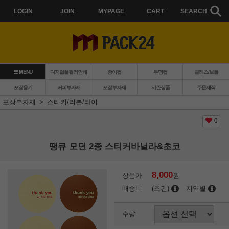
LOGIN
JOIN
MYPAGE
CART
SEARCH
MENU
디지털풀컬러인쇄
종이컵
투명컵
글래스/보틀
포장용기
커피부자재
포장부자재
시즌상품
주문제작
포장부자재
스티커/리본/타이
0
땡큐 모던 2종 스티커바닐라&초코
8,000
상품가
원
배송비
(조건)
지역별
수량