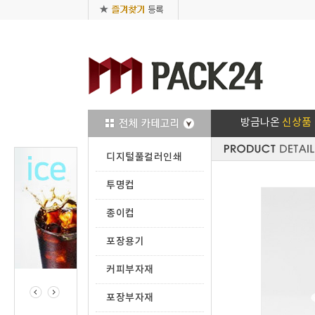
방금나온
신상품
디지털풀컬러인쇄
투명컵
종이컵
포장용기
커피부자재
포장부자재