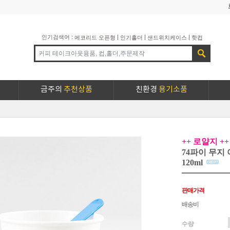
인기검색어 :
|
|
|
에코리드 오픈형
인기홀더
샌드위치케이스
핫컵
금주의
추천상품
친환경
용기소품
++ 로얄지 ++
74파이 무지
120ml
판매가격
배송비
수량