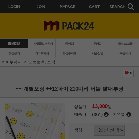
LOGIN
JOIN
MYPAGE
CART
SEARCH
MENU
디지털풀컬러인쇄
종이컵
투명컵
글래스/보틀
포장용기
커피부자재
포장부자재
시즌상품
주문제작
커피부자재
스트로우, 스틱
0
++ 개별포장 ++12파이 210미리 버블 빨대투명
13,000
상품가
원
배송비
(조건)
지역별
색상